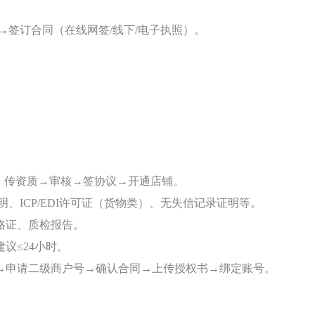
。
→签订合同（在线网签/线下/电子执照）。
、传资质→审核→签协议→开通店铺。
、ICP/EDI许可证（货物类）、无失信记录证明等。
格证、质检报告。
议≤24小时。
→申请二级商户号→确认合同→上传授权书→绑定账号。