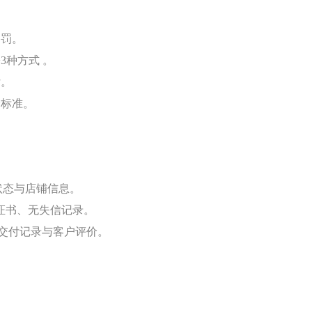
处罚。
3种方式 。
付。
价标准。
驻状态与店铺信息。
用证书、无失信记录。
、交付记录与客户评价。